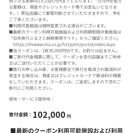
用できる金額は1人1泊5万円までとなります。（5万円を超え
る差額は、現金やクレジットカード等でお支払いとなりま
す。）弊社店舗にて都度判断させていただきますので、予め
ご了承くださいませ。

■利用可能施設は随時変更される場合がございます。

■最新のクーポン利用可能施設および利用額制限対象施設は
「日本旅行ふるさと納税専用サイト」からご確認ください。

　https://ifowww.nta.co.jp/frstpath/portal/index.aspx

■当クーポンは、1枚30,000円分です。お釣りは出ません。

■ご旅行代金精算に際して、クーポンを受付店舗までご持参
又はご送付いただくことが必要です。

■旅行お申し込み後、お客様都合で旅行を取消され取消料が
発生する場合は、現金又はクレジットカードで取消料の精算
をしていただきます。クーポンは、ご返却しますので次のご
旅行にご利用ください。
産地・サービス提供地：
102,000
寄付金額：
円
■最新のクーポン利用可能施設および利用