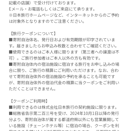
記載の店舗）で受け付けております。

Eメール・お電話もしくはご来店にて承ります。

※日本旅行ホームページなど、インターネットからのご予約
は対象外となりますのでご注意ください。

【旅行クーポンについて】

■寄附自治体名、発行日および有効期限が印字されていま
す。届きましたらお申込み枚数と合わせてご確認ください。

■使用できるのはご本人様に限ります（第三者への譲渡は不
可）。ご旅行参加者はご本人以外の方も有効です。

■寄附自治体内の宿泊施設に宿泊する旅行をお申し込みの場
合に限り、ご旅行の精算にご利用いただけます。なお、合わ
せて寄附自治体外の宿泊施設の予約を承ることも可能です
が、寄附自治体外の宿泊代金の精算に当クーポンをご利用い
ただくことはできません。

【クーポンご利用時】

■利用できるのは株式会社日本旅行の契約施設に限ります。

■総務省告示第二百三号を受け、2024年10月1日以降の発行
分より、寄附自治体が属する都道府県以外にも営業展開して
いる施設（チェーンホテル等）に宿泊の場合、クーポンを利