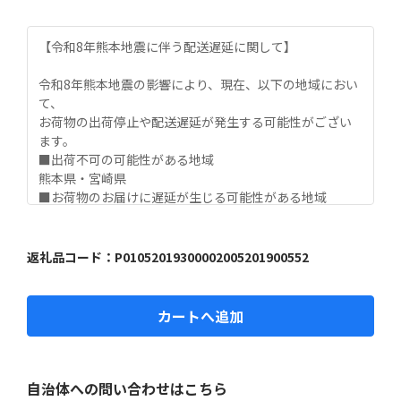
【令和8年熊本地震に伴う配送遅延に関して】

令和8年熊本地震の影響により、現在、以下の地域におい
て、

お荷物の出荷停止や配送遅延が発生する可能性がござい
ます。

■出荷不可の可能性がある地域

熊本県・宮崎県

■お荷物のお届けに遅延が生じる可能性がある地域

九州全域

大変ご迷惑をおかけいたしますが、ご理解・ご了承賜り
ますようお願い申し上げます。

返礼品コード：
P01052019300002005201900552
【夏季休業期間中の受付・発送スケジュールのお知ら
せ】

カートへ追加
いつも秋田市を応援いただき、ありがとうございます。

夏季休業期間中（8月8日～8月16日）、お問い合わせセン
ターはカレンダー通りにお休みをいただきます。

自治体への問い合わせはこちら