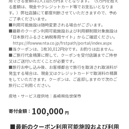
用できる金額は1人1泊5万円までとなります。（5万円を超え
る差額は、現金やクレジットカード等でお支払いとなりま
す。）弊社店舗にて都度判断させていただきますので、予め
ご了承くださいませ。

■利用可能施設は随時変更される場合がございます。

■最新のクーポン利用可能施設および利用額制限対象施設は
「日本旅行ふるさと納税専用サイト」からご確認ください。

　https://ifowww.nta.co.jp/frstpath/portal/index.aspx

■当クーポンは、1枚30,012円分です。お釣りは出ません。

■ご旅行代金精算に際して、クーポンを受付店舗までご持参
又はご送付いただくことが必要です。

■旅行お申し込み後、お客様都合で旅行を取消され取消料が
発生する場合は、現金又はクレジットカードで取消料の精算
をしていただきます。クーポンは、ご返却しますので次のご
旅行にご利用ください。
産地・サービス提供地：
長崎県佐世保市
100,000
寄付金額：
円
■最新のクーポン利用可能施設および利用