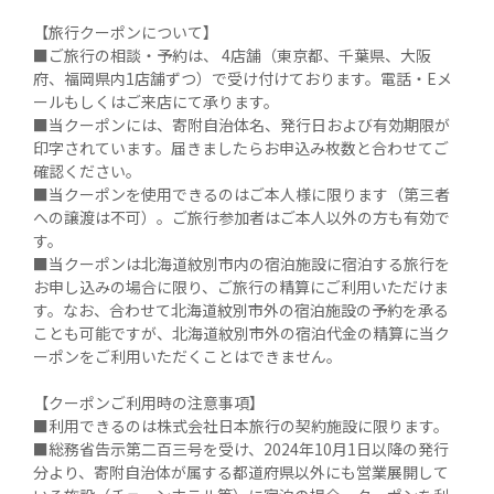
【旅行クーポンについて】

■ご旅行の相談・予約は、 4店舗（東京都、千葉県、大阪
府、福岡県内1店舗ずつ）で受け付けております。電話・Eメ
ールもしくはご来店にて承ります。

■当クーポンには、寄附自治体名、発行日および有効期限が
印字されています。届きましたらお申込み枚数と合わせてご
確認ください。

■当クーポンを使用できるのはご本人様に限ります（第三者
への譲渡は不可）。ご旅行参加者はご本人以外の方も有効で
す。

■当クーポンは北海道紋別市内の宿泊施設に宿泊する旅行を
お申し込みの場合に限り、ご旅行の精算にご利用いただけま
す。なお、合わせて北海道紋別市外の宿泊施設の予約を承る
ことも可能ですが、北海道紋別市外の宿泊代金の精算に当ク
ーポンをご利用いただくことはできません。

【クーポンご利用時の注意事項】

■利用できるのは株式会社日本旅行の契約施設に限ります。

■総務省告示第二百三号を受け、2024年10月1日以降の発行
分より、寄附自治体が属する都道府県以外にも営業展開して