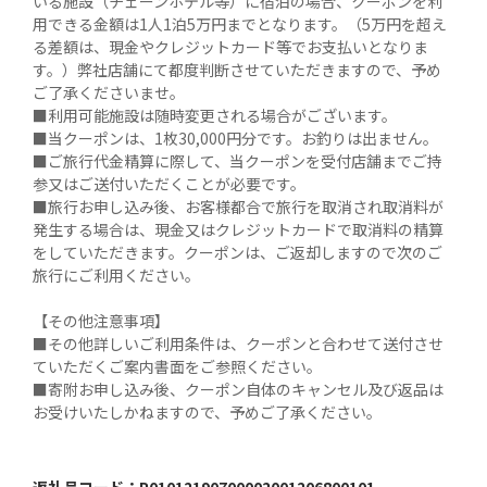
いる施設（チェーンホテル等）に宿泊の場合、クーポンを利
用できる金額は1人1泊5万円までとなります。（5万円を超え
る差額は、現金やクレジットカード等でお支払いとなりま
す。）弊社店舗にて都度判断させていただきますので、予め
ご了承くださいませ。

■利用可能施設は随時変更される場合がございます。

■当クーポンは、1枚30,000円分です。お釣りは出ません。

■ご旅行代金精算に際して、当クーポンを受付店舗までご持
参又はご送付いただくことが必要です。

■旅行お申し込み後、お客様都合で旅行を取消され取消料が
発生する場合は、現金又はクレジットカードで取消料の精算
をしていただきます。クーポンは、ご返却しますので次のご
旅行にご利用ください。

【その他注意事項】

■その他詳しいご利用条件は、クーポンと合わせて送付させ
ていただくご案内書面をご参照ください。

■寄附お申し込み後、クーポン自体のキャンセル及び返品は
お受けいたしかねますので、予めご了承ください。
返礼品コード：
P01012190700002001206800101