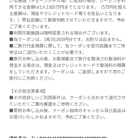
いる施設（チェーンホテル等）に宿泊の場合、クーポンを利
用できる金額は1人1泊5万円までとなります。（5万円を超え
る差額は、現金やクレジットカード等でお支払いとなりま
す。）弊社店舗にて都度判断させていただきますので、予め
ご了承くださいませ。

■利用可能施設は随時変更される場合がございます。

■当クーポンは、1枚30,000円分です。お釣りは出ません。

■ご旅行代金精算に際して、当クーポンを受付店舗までご持
参又はご送付いただくことが必要です。

■旅行お申し込み後、お客様都合で旅行を取消され取消料が
発生する場合は、現金又はクレジットカードで取消料の精算
をしていただきます。クーポンは、ご返却しますので次のご
旅行にご利用ください。

【その他注意事項】

■その他詳しいご利用条件は、クーポンと合わせて送付させ
ていただくご案内書面をご参照ください。

■寄附お申し込み後、クーポン自体のキャンセル及び返品は
お受けいたしかねますので、予めご了承ください。
返礼品コード：
P01012190700002001206800100