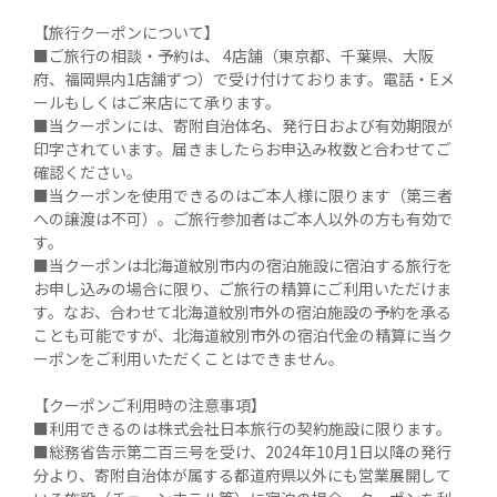
【旅行クーポンについて】

■ご旅行の相談・予約は、 4店舗（東京都、千葉県、大阪
府、福岡県内1店舗ずつ）で受け付けております。電話・Eメ
ールもしくはご来店にて承ります。

■当クーポンには、寄附自治体名、発行日および有効期限が
印字されています。届きましたらお申込み枚数と合わせてご
確認ください。

■当クーポンを使用できるのはご本人様に限ります（第三者
への譲渡は不可）。ご旅行参加者はご本人以外の方も有効で
す。

■当クーポンは北海道紋別市内の宿泊施設に宿泊する旅行を
お申し込みの場合に限り、ご旅行の精算にご利用いただけま
す。なお、合わせて北海道紋別市外の宿泊施設の予約を承る
ことも可能ですが、北海道紋別市外の宿泊代金の精算に当ク
ーポンをご利用いただくことはできません。

【クーポンご利用時の注意事項】

■利用できるのは株式会社日本旅行の契約施設に限ります。

■総務省告示第二百三号を受け、2024年10月1日以降の発行
分より、寄附自治体が属する都道府県以外にも営業展開して